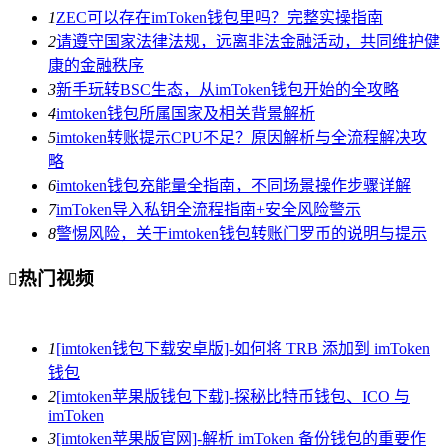
1
ZEC可以存在imToken钱包里吗？完整实操指南
2
请遵守国家法律法规，远离非法金融活动，共同维护健
康的金融秩序
3
新手玩转BSC生态，从imToken钱包开始的全攻略
4
imtoken钱包所属国家及相关背景解析
5
imtoken转账提示CPU不足？原因解析与全流程解决攻
略
6
imtoken钱包充能量全指南，不同场景操作步骤详解
7
imToken导入私钥全流程指南+安全风险警示
8
警惕风险，关于imtoken钱包转账门罗币的说明与提示
热门视频

1
[imtoken钱包下载安卓版]-如何将 TRB 添加到 imToken
钱包
2
[imtoken苹果版钱包下载]-探秘比特币钱包、ICO 与
imToken
3
[imtoken苹果版官网]-解析 imToken 备份钱包的重要作