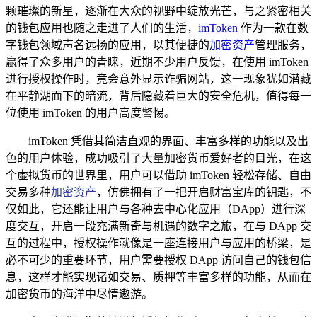
颗璀璨的新星，逐渐在大众的视野中绽放光芒，与之紧密相关
的钱包应用也随之走进了人们的生活，
imToken
作为一款在数
字钱包领域声名远扬的应用，以其便捷的
加密资产
管理服务，
赢得了众多用户的青睐，近期不少用户反馈，在使用 imToken
进行授权操作时，竟会意外显示诈骗网站，这一现象犹如潜藏
在平静湖面下的暗流，背后隐藏着巨大的安全危机，值得每一
位使用 imToken 的用户高度警惕。
imToken 凭借其简洁直观的界面、丰富多样的功能以及出
色的用户体验，成功吸引了大量加密货币爱好者的目光，在这
个虚拟货币的世界里，用户可以借助 imToken 轻松存储、自由
交易多种
加密资产
，仿佛拥有了一把开启财富宝库的钥匙，不
仅如此，它还能让用户与各种去中心化应用（DApp）进行深
度交互，开启一段充满新奇与机遇的数字之旅，在与 DApp 交
互的过程中，授权操作就像是一座连接用户与应用的桥梁，是
必不可少的重要环节，用户需要授权 DApp 访问自己的钱包信
息，这样才能实现诸如交易、质押等丰富多样的功能，从而在
加密货币的海洋中尽情遨游。