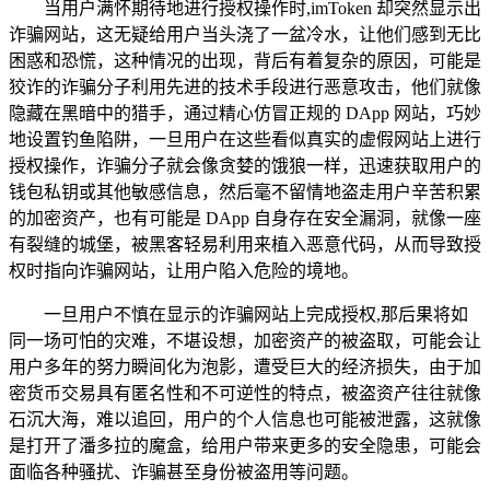
当用户满怀期待地进行授权操作时,imToken 却突然显示出
诈骗网站，这无疑给用户当头浇了一盆冷水，让他们感到无比
困惑和恐慌，这种情况的出现，背后有着复杂的原因，可能是
狡诈的诈骗分子利用先进的技术手段进行恶意攻击，他们就像
隐藏在黑暗中的猎手，通过精心仿冒正规的 DApp 网站，巧妙
地设置钓鱼陷阱，一旦用户在这些看似真实的虚假网站上进行
授权操作，诈骗分子就会像贪婪的饿狼一样，迅速获取用户的
钱包私钥或其他敏感信息，然后毫不留情地盗走用户辛苦积累
的加密资产，也有可能是 DApp 自身存在安全漏洞，就像一座
有裂缝的城堡，被黑客轻易利用来植入恶意代码，从而导致授
权时指向诈骗网站，让用户陷入危险的境地。
一旦用户不慎在显示的诈骗网站上完成授权,那后果将如
同一场可怕的灾难，不堪设想，加密资产的被盗取，可能会让
用户多年的努力瞬间化为泡影，遭受巨大的经济损失，由于加
密货币交易具有匿名性和不可逆性的特点，被盗资产往往就像
石沉大海，难以追回，用户的个人信息也可能被泄露，这就像
是打开了潘多拉的魔盒，给用户带来更多的安全隐患，可能会
面临各种骚扰、诈骗甚至身份被盗用等问题。