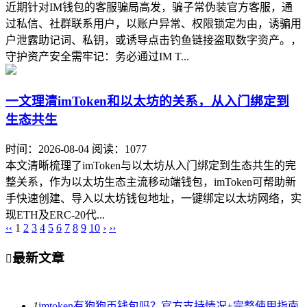
近期针对IM钱包的客服骗局高发，骗子常伪装官方客服，通
过私信、社群联系用户，以账户异常、权限锁定为由，诱骗用
户泄露助记词、私钥，或诱导点击钓鱼链接盗取数字资产。，
守护资产安全需牢记：务必通过IM T...
一文理清imToken和以太坊的关系，从入门绑定到
生态共生
时间：2026-08-04
阅读：1077
本文清晰梳理了imToken与以太坊从入门绑定到生态共生的完
整关系，作为以太坊生态主流移动端钱包，imToken可帮助新
手快速创建、导入以太坊钱包地址，一键绑定以太坊网络，实
现ETH及ERC-20代...
‹‹
1
2
3
4
5
6
7
8
9
10
›
››
最新文章

1
imtoken有狗狗币钱包吗？官方支持情况+完整使用指南