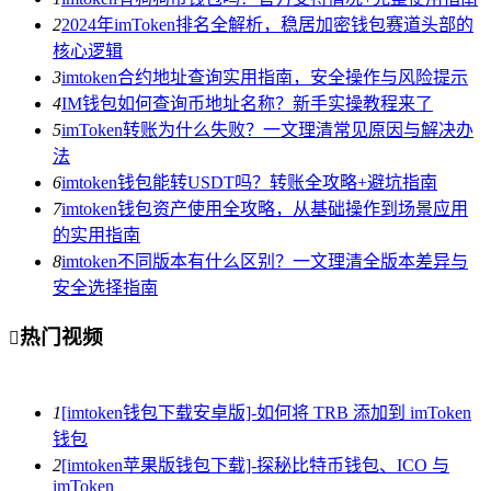
2
2024年imToken排名全解析，稳居加密钱包赛道头部的
核心逻辑
3
imtoken合约地址查询实用指南，安全操作与风险提示
4
IM钱包如何查询币地址名称？新手实操教程来了
5
imToken转账为什么失败？一文理清常见原因与解决办
法
6
imtoken钱包能转USDT吗？转账全攻略+避坑指南
7
imtoken钱包资产使用全攻略，从基础操作到场景应用
的实用指南
8
imtoken不同版本有什么区别？一文理清全版本差异与
安全选择指南
热门视频

1
[imtoken钱包下载安卓版]-如何将 TRB 添加到 imToken
钱包
2
[imtoken苹果版钱包下载]-探秘比特币钱包、ICO 与
imToken