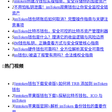
1
imtoken创建冷钱包实操指南，安全存储你的加密资产
2
不用怕私钥泄露！imToken观察钱包让你安全监控全链
资产
3
imToken钱包转账后如何取消？完整操作指南与关键注
意事项
4
imToken比特币钱包，安全可控的比特币资产管理利器
5
imToken钱包是什么？理清它的收益逻辑与风险边界
6
IM钱包私钥，正确查看方式与安全保管核心指南
7
imToken硬件钱包可靠吗？全方位解析其安全可靠性
8
im钱包U被盗了报警有用吗？合法维权全指南
热门视频

1
[imtoken钱包下载安卓版]-如何将 TRB 添加到 imToken
钱包
2
[imtoken苹果版钱包下载]-探秘比特币钱包、ICO 与
imToken
3
[imtoken苹果版官网]-解析 imToken 备份钱包的重要作