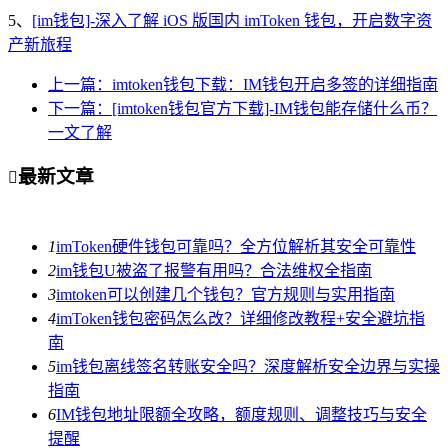
5、
[im钱包]-深入了解 iOS 版国内 imToken 钱包，开启数字资
产新旅程
上一篇：imtoken钱包下载：IM钱包开启多签的详细指南
下一篇：[imtoken钱包官方下载]-IM钱包能存储什么币？
一文了解
最新文章

1
imToken硬件钱包可靠吗？全方位解析其安全可靠性
2
im钱包U被盗了报警有用吗？合法维权全指南
3
imtoken可以创建几个钱包？官方规则与实用指南
4
imToken钱包密码怎么改？详细修改教程+安全避坑指
南
5
im钱包离线签名转账安全吗？深度解析安全边界与实操
指南
6
IM钱包地址限额全攻略，额度规则、调整技巧与安全
提醒