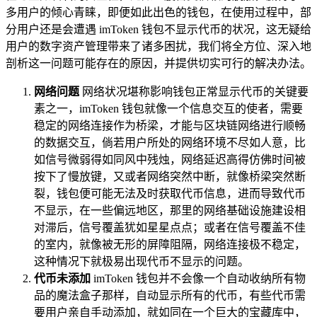
多用户的倾心青睐，即便如此出色的钱包，在使用过程中，部
分用户还是会遭遇 imToken 钱包不显示代币的状况，这无疑给
用户的数字资产管理带来了诸多困扰，我们将全方位、深入地
剖析这一问题可能存在的原因，并提供切实可行的解决办法。
网络问题
网络状况堪称影响钱包正常显示代币的关键要
素之一，imToken 钱包就像一个信息交互的使者，需要
稳定的网络连接作为桥梁，才能与区块链网络进行顺畅
的数据交互，倘若用户所处的网络环境不尽如人意，比
如信号微弱得如同风中残烛，网络延迟高得仿佛时间被
按下了慢放键，又或者网络突然中断，就像桥梁突然断
裂，钱包便可能无法及时获取代币信息，进而导致代币
不显示，在一些偏远地区，那里的网络基础设施建设相
对滞后，信号覆盖犹如星星点点；或者在信号覆盖不佳
的室内，就像被无形的屏障阻隔，网络连接极不稳定，
这种情况下就极易出现代币不显示的问题。
代币未添加
imToken 钱包并不会像一个自动收纳所有物
品的魔法盒子那样，自动显示所有的代币，有些代币需
要用户亲自手动添加，就如同在一个巨大的宝藏库中，