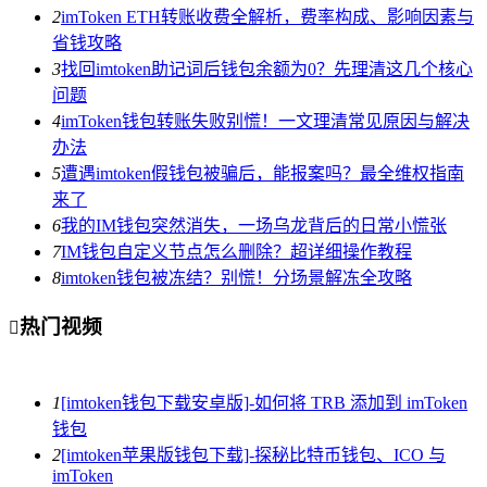
2
imToken ETH转账收费全解析，费率构成、影响因素与
省钱攻略
3
找回imtoken助记词后钱包余额为0？先理清这几个核心
问题
4
imToken钱包转账失败别慌！一文理清常见原因与解决
办法
5
遭遇imtoken假钱包被骗后，能报案吗？最全维权指南
来了
6
我的IM钱包突然消失，一场乌龙背后的日常小慌张
7
IM钱包自定义节点怎么删除？超详细操作教程
8
imtoken钱包被冻结？别慌！分场景解冻全攻略
热门视频

1
[imtoken钱包下载安卓版]-如何将 TRB 添加到 imToken
钱包
2
[imtoken苹果版钱包下载]-探秘比特币钱包、ICO 与
imToken