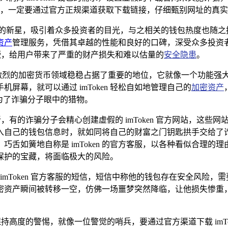
 钱包时，一定要通过官方正规渠道获取下载链接，仔细甄别网址的
璨的新星，吸引着众多投资者的目光，与之相关的钱包热度也随之
资产
管理服务，凭借其卓越的性能和良好的口碑，深受众多投资
益猖獗，给用户带来了严重的财产损失和难以估量的
安全隐患
。
在竞争激烈的加密货币领域稳稳占据了重要的地位，它就像一个功能
屏幕，就可以通过 imToken 轻松自如地管理自己的
加密资产
为了诈骗分子眼中的猎物。
新，有的诈骗分子会精心创建虚假的 imToken 官方网站，这些网
入自己的钱包信息时，就如同将自己的财富之门钥匙拱手交给了
舌如簧地自称是 imToken 的官方客服，以各种看似合理
保护的宝藏，将面临极大的风险。
imToken 官方客服的短信，短信中称他的钱包存在安全风险
密资产瞬间被转移一空，仿佛一场噩梦突然降临，让他损失惨重
时刻保持高度的警惕，就像一位警觉的哨兵，要通过官方渠道下载 im