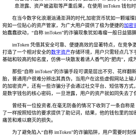
息泄露、资产被盗取等严重后果，在使用 imToken
在当今数字化浪潮汹涌澎湃的时代,加密货币犹如一颗璀
宛如一位贴心的资产管家，为广大用户提供了极为便捷的
加密
始蠢蠢欲动，“自称 imToken”的诈骗现象犹如毒瘤一般日
imToken 凭借其安全可靠、便捷高效的显著特点，
打造了一个相对安全的
数字资产
存储环境，用户只需轻点几下手机
基础和较高的知名度，仿佛一块散发着诱人香气的“肥肉”，成
那些“自称 imToken”的诈骗手段可谓是层出不穷、花样翻
胎，普通用户很难分辨出其真伪，当用户在这些虚假网站上输
的加密资产，还有一些诈骗分子会通过社交平台、短信等方式，巧
是数字钱包的核心密码，一旦泄露，用户的资产就如同失去了
曾经有一位投资者,在毫无防备的情况下收到了一条自称是 
了一样按照短信的要求提供了助记词，结果，他的钱包里的加
痛苦和难以磨灭的损失。
为了避免陷入“自称 imToken”的诈骗陷阱，用户需要