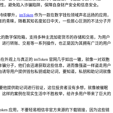
真实性，避免陷入诈骗陷阱，保障自身财产安全和信息安全。
持续攀升，
imToken
作为一款在数字钱包领域声名远扬的应用，
者的青睐，随着其知名度如日中天，一些居心叵测的不法分子开
强大的数字保险箱，支持多种主流加密货币的存储和交易，为用户
，进行转账、交易等一系列操作，也正是因为其拥有广泛的用户
站在外观上与真正的 imToken 官网几乎如出一辙，就像一对双胞
诈骗分子，他们会迅速获取这些信息，进而像强盗一样盗走用户
的理由诱导用户提供钱包私钥或助记词，要知道，私钥和助记词就像
，需要他提供助记词进行验证，这位投资者没有多想，就像被催眠
，这样的案例在现实生活中不胜枚举，给许多用户带来了巨大的
Token 应用，不要轻易相信非官方来源的下载链接，因为这些链