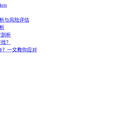
ken
度解析与风险评估
解析
度剖析
查找？
怎么办？一文教你应对