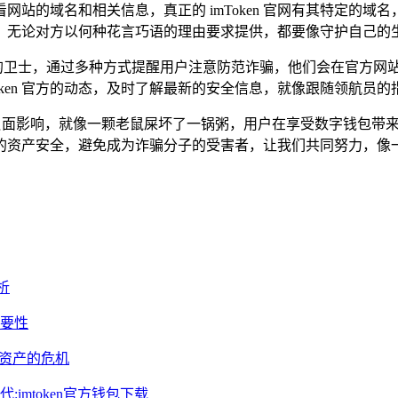
站的域名和相关信息，真正的 imToken 官网有其特定的
，无论对方以何种花言巧语的理由要求提供，都要像守护自己的
位忠诚的卫士，通过多种方式提醒用户注意防范诈骗，他们会在官方
oken 官方的动态，及时了解最新的安全信息，就像跟随领航员
极大的负面影响，就像一颗老鼠屎坏了一锅粥，用户在享受数字钱包
的资产安全，避免成为诈骗分子的受害者，让我们共同努力，像
析
重要性
数字资产的危机
:imtoken官方钱包下载