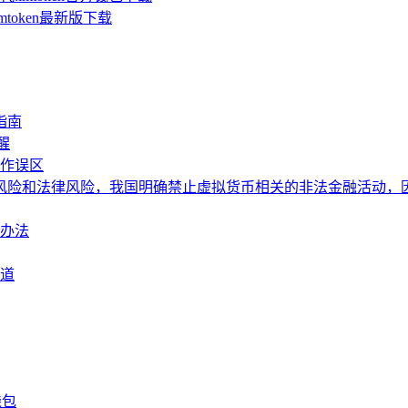
mtoken最新版下载
指南
醒
操作误区
险和法律风险，我国明确禁止虚拟货币相关的非法金融活动，因此对
决办法
渠道
钱包