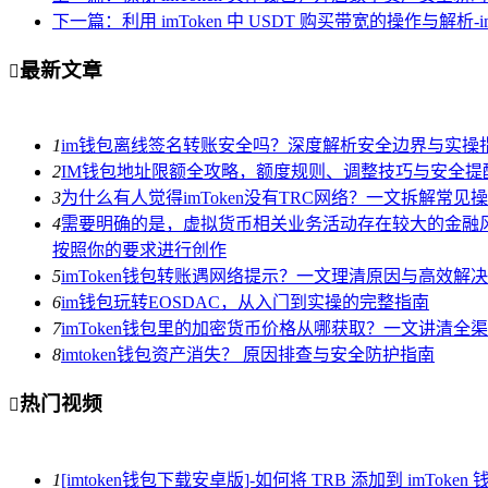
下一篇：利用 imToken 中 USDT 购买带宽的操作与解析-i
最新文章

1
im钱包离线签名转账安全吗？深度解析安全边界与实操
2
IM钱包地址限额全攻略，额度规则、调整技巧与安全提
3
为什么有人觉得imToken没有TRC网络？一文拆解常见
4
需要明确的是，虚拟货币相关业务活动存在较大的金融风
按照你的要求进行创作
5
imToken钱包转账遇网络提示？一文理清原因与高效解
6
im钱包玩转EOSDAC，从入门到实操的完整指南
7
imToken钱包里的加密货币价格从哪获取？一文讲清全
8
imtoken钱包资产消失？ 原因排查与安全防护指南
热门视频

1
[imtoken钱包下载安卓版]-如何将 TRB 添加到 imToken 