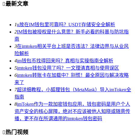
最新文章

1
u放在IM钱包里可靠吗？USDT存储安全全解析
2
IM钱包被授权是什么意思？新手必看的科普与防坑指
南
3
在imtoken相关平台上班是否违法？法律边界与从业风
险解析
4
im钱包币找得回来吗？真相与实操指南全解析
5
imtoken钱包没用了吗？一文理清真相与使用误区
6
imtoken转账卡在加载中？别慌！最全原因与解决攻略
来了
7
超详细教程，小狐狸钱包（MetaMask）导入imToken全
指南
8
imToken作为一款加密钱包应用，钱包密码是用户个人
资产安全的核心屏障，绝对不应该被他人知晓或随意传
播，更不存在所谓通用的imtoken钱包密码
热门视频
