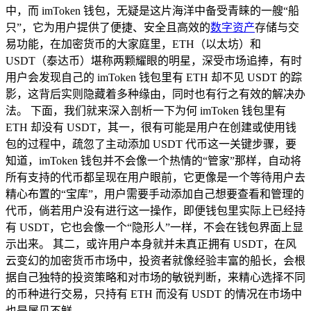
中，而 imToken 钱包，无疑是这片海洋中备受青睐的一艘“船
只”，它为用户提供了便捷、安全且高效的
数字资产
存储与交
易功能，在加密货币的大家庭里，ETH（以太坊）和
USDT（泰达币）堪称两颗耀眼的明星，深受市场追捧，有时
用户会发现自己的 imToken 钱包里有 ETH 却不见 USDT 的踪
影，这背后实则隐藏着多种缘由，同时也有行之有效的解决办
法。 下面，我们就来深入剖析一下为何 imToken 钱包里有
ETH 却没有 USDT，其一，很有可能是用户在创建或使用钱
包的过程中，疏忽了主动添加 USDT 代币这一关键步骤，要
知道，imToken 钱包并不会像一个热情的“管家”那样，自动将
所有支持的代币都呈现在用户眼前，它更像是一个等待用户去
精心布置的“宝库”，用户需要手动添加自己想要查看和管理的
代币，倘若用户没有进行这一操作，即便钱包里实际上已经持
有 USDT，它也会像一个“隐形人”一样，不会在钱包界面上显
示出来。 其二，或许用户本身就并未真正拥有 USDT，在风
云变幻的加密货币市场中，投资者就像经验丰富的船长，会根
据自己独特的投资策略和对市场的敏锐判断，来精心选择不同
的币种进行交易，只持有 ETH 而没有 USDT 的情况在市场中
也是屡见不鲜。