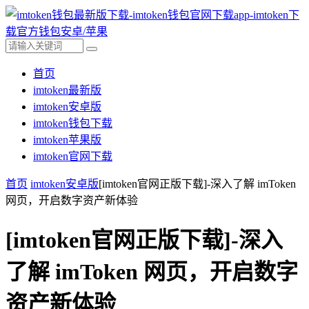
首页
imtoken最新版
imtoken安卓版
imtoken钱包下载
imtoken苹果版
imtoken官网下载
首页
imtoken安卓版
[imtoken官网正版下载]-深入了解 imToken
网页，开启数字资产新体验
[imtoken官网正版下载]-深入
了解 imToken 网页，开启数字
资产新体验