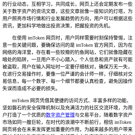
的行业动态，互相学习，共同成长，网页上还会定期发布一些
关于数字资产的资讯文章，这些文章就像一座知识的灯塔，为
用户照亮市场行情和行业发展趋势的方向，用户可以根据这些
资讯，更加科学地做出投资决策，把握投资的先机。
在使用 imToken 网页时，用户同样需要时刻保持警惕，注
意一些关键问题，要确保访问的是 imToken 官方网页，因为在
网络的海洋里，存在着一些狡猾的钓鱼网站，它们就像隐藏在
暗处的陷阱，一旦用户不小心踏入，个人信息和资产就有可能
被盗取，用户在输入网址时一定要仔细核对，确保万无一失，
在进行交易操作时，要像一位严谨的会计师一样，仔细核对交
易信息，每一个数字、每一个细节都要认真检查，避免因操作
失误而造成不必要的损失。
imToken 网页凭借其便捷的访问方式、丰富多样的功能、
坚如磐石的安全保障机制以及充满活力的社区交流环境，为用
户打造了一个优质的
数字资产管理
与交易平台，随着数字资产
市场如同一艘巨轮，在时代的浪潮中不断前行，相信 imToken
网页将会在未来发挥更加重要的作用，为越来越多的用户带来