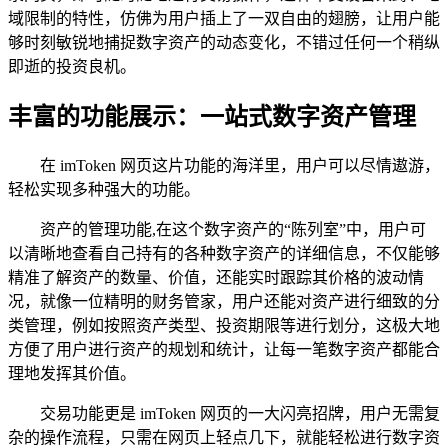
域限制的特性，仿佛为用户插上了一双自由的翅膀，让用户能
够时刻敏锐地捕捉数字资产的动态变化，不错过任何一个稍纵
即逝的投资良机。
丰富的功能展示：一站式数字资产管理
在 imToken 网页这片功能的海洋里，用户可以尽情遨游，
轻松实现多种强大的功能。
资产的管理功能,在这个数字资产的“陈列室”中，用户可
以清晰地查看自己持有的各种数字资产的详细信息，不仅能够
精准了解资产的数量、价值，还能实时跟踪其价格的波动情
况，就像一位精明的财务管家，用户还能对资产进行细致的分
类管理，例如按照资产类型、投资期限等进行划分，这极大地
方便了用户进行资产的规划和统计，让每一笔数字资产都能合
理地发挥其价值。
交易功能更是 imToken 网页的一大闪亮招牌，用户无需复
杂的操作流程，只需在网页上轻点几下，就能轻松进行数字资