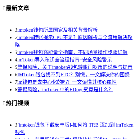
最新文章

1
imtoken钱包所属国家及相关背景解析
2
imtoken转账提示CPU不足？原因解析与全流程解决攻
略
3
imtoken钱包充能量全指南，不同场景操作步骤详解
4
imToken导入私钥全流程指南+安全风险警示
5
警惕风险，关于imtoken钱包转账门罗币的说明与提示
6
IMToken钱包找不到ETC？别慌，一文解决你的困惑
7
im钱包是去中心化的吗？一文读懂其核心属性
8
警惕风险，imToken中的EDoge究竟是什么？
热门视频

1
[imtoken钱包下载安卓版]-如何将 TRB 添加到 imToken
钱包