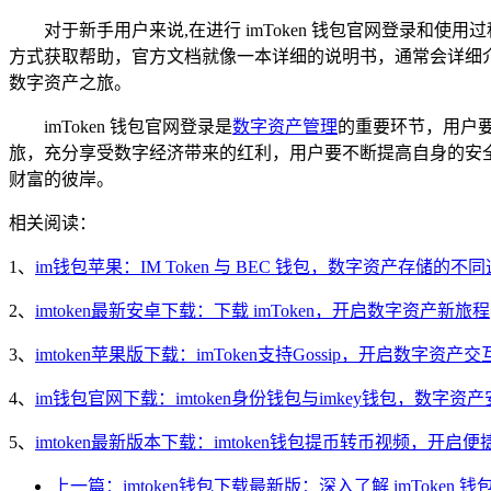
对于新手用户来说,在进行 imToken 钱包官网登录
方式获取帮助，官方文档就像一本详细的说明书，通常会详细
数字资产之旅。
imToken 钱包官网登录是
数字资产管理
的重要环节，用户
旅，充分享受数字经济带来的红利，用户要不断提高自身的安全意
财富的彼岸。
相关阅读：
1、
im钱包苹果：IM Token 与 BEC 钱包，数字资产存储的不
2、
imtoken最新安卓下载：下载 imToken，开启数字资产新旅程
3、
imtoken苹果版下载：imToken支持Gossip，开启数字资产
4、
im钱包官网下载：imtoken身份钱包与imkey钱包，数字
5、
imtoken最新版本下载：imtoken钱包提币转币视频，开
上一篇：imtoken钱包下载最新版：深入了解 imToken 钱包