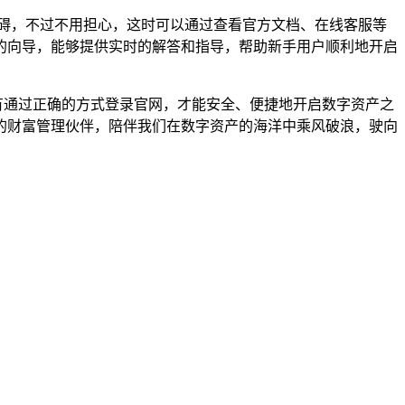
小障碍，不过不用担心，这时可以通过查看官方文档、在线客服等
的向导，能够提供实时的解答和指导，帮助新手用户顺利地开启
有通过正确的方式登录官网，才能安全、便捷地开启数字资产之
可靠的财富管理伙伴，陪伴我们在数字资产的海洋中乘风破浪，驶向