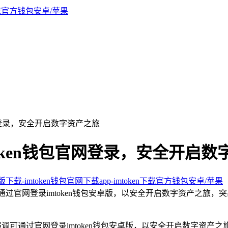
钱包官网登录，安全开启数字资产之旅
imtoken钱包官网登录，安全开启
新版下载-imtoken钱包官网下载app-imtoken下载官方钱包安卓/苹果
可通过官网登录imtoken钱包安卓版，以安全开启数字资产之
调可通过官网登录imtoken钱包安卓版，以安全开启数字资产