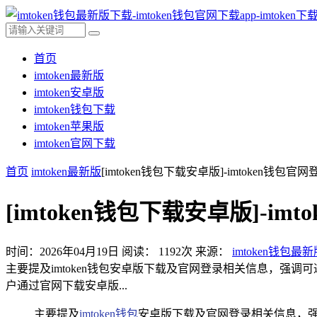
首页
imtoken最新版
imtoken安卓版
imtoken钱包下载
imtoken苹果版
imtoken官网下载
首页
imtoken最新版
[imtoken钱包下载安卓版]-imtoken
[imtoken钱包下载安卓版]-
时间：2026年04月19日
阅读：
1192
次
来源：
imtoken钱包最
主要提及imtoken钱包安卓版下载及官网登录相关信息，强调
户通过官网下载安卓版...
主要提及
imtoken钱包
安卓版下载及官网登录相关信息，强