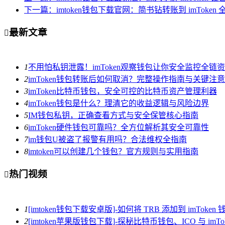
下一篇：imtoken钱包下载官网：简书钻转账到 imToken
最新文章

1
不用怕私钥泄露！imToken观察钱包让你安全监控全链
2
imToken钱包转账后如何取消？完整操作指南与关键注
3
imToken比特币钱包，安全可控的比特币资产管理利器
4
imToken钱包是什么？理清它的收益逻辑与风险边界
5
IM钱包私钥，正确查看方式与安全保管核心指南
6
imToken硬件钱包可靠吗？全方位解析其安全可靠性
7
im钱包U被盗了报警有用吗？合法维权全指南
8
imtoken可以创建几个钱包？官方规则与实用指南
热门视频

1
[imtoken钱包下载安卓版]-如何将 TRB 添加到 imToken 
2
[imtoken苹果版钱包下载]-探秘比特币钱包、ICO 与 imTo