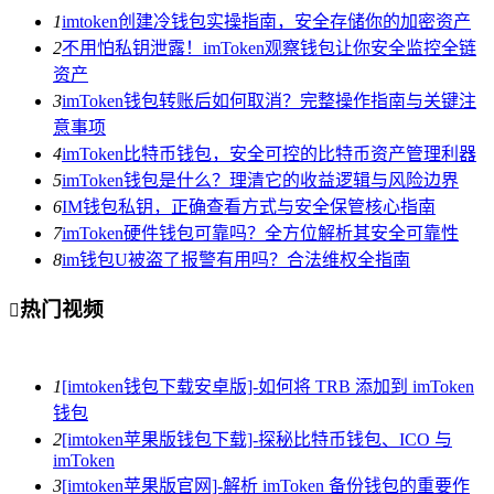
1
imtoken创建冷钱包实操指南，安全存储你的加密资产
2
不用怕私钥泄露！imToken观察钱包让你安全监控全链
资产
3
imToken钱包转账后如何取消？完整操作指南与关键注
意事项
4
imToken比特币钱包，安全可控的比特币资产管理利器
5
imToken钱包是什么？理清它的收益逻辑与风险边界
6
IM钱包私钥，正确查看方式与安全保管核心指南
7
imToken硬件钱包可靠吗？全方位解析其安全可靠性
8
im钱包U被盗了报警有用吗？合法维权全指南
热门视频

1
[imtoken钱包下载安卓版]-如何将 TRB 添加到 imToken
钱包
2
[imtoken苹果版钱包下载]-探秘比特币钱包、ICO 与
imToken
3
[imtoken苹果版官网]-解析 imToken 备份钱包的重要作