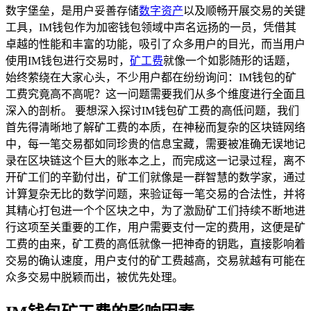
数字堡垒，是用户妥善存储
数字资产
以及顺畅开展交易的关键
工具，IM钱包作为加密钱包领域中声名远扬的一员，凭借其
卓越的性能和丰富的功能，吸引了众多用户的目光，而当用户
使用IM钱包进行交易时，
矿工费
就像一个如影随形的话题，
始终萦绕在大家心头，不少用户都在纷纷询问：IM钱包的矿
工费究竟高不高呢？这一问题需要我们从多个维度进行全面且
深入的剖析。 要想深入探讨IM钱包矿工费的高低问题，我们
首先得清晰地了解矿工费的本质，在神秘而复杂的区块链网络
中，每一笔交易都如同珍贵的信息宝藏，需要被准确无误地记
录在区块链这个巨大的账本之上，而完成这一记录过程，离不
开矿工们的辛勤付出，矿工们就像是一群智慧的数学家，通过
计算复杂无比的数学问题，来验证每一笔交易的合法性，并将
其精心打包进一个个区块之中，为了激励矿工们持续不断地进
行这项至关重要的工作，用户需要支付一定的费用，这便是矿
工费的由来，矿工费的高低就像一把神奇的钥匙，直接影响着
交易的确认速度，用户支付的矿工费越高，交易就越有可能在
众多交易中脱颖而出，被优先处理。