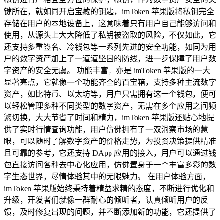
键所在，就如同开启宝藏的钥匙，imToken 苹果版将私钥完全
存储在用户的本地设备上，这意味着只有用户自己能够访问和
使用，从源头上大大降低了私钥被盗取的风险，不仅如此，它
还支持多重签名、冷钱包等一系列先进的安全功能，如同为用
户的数字资产加上了一道道坚固的防线，进一步保障了用户数
字资产的安全无虞。 功能丰富，亦是 imToken 苹果版的一大
显著亮点，它就像一个功能齐全的百宝箱，支持多种主流数字
资产，如比特币、以太坊等，用户只需拥有这一个钱包，便可
以轻松管理多种不同类型的数字资产，无需在多个应用之间频
繁切换，大大节省了时间和精力，imToken 苹果版还贴心地提
供了实时行情查询功能，用户仿佛拥有了一双洞察市场的慧
眼，可以随时了解数字资产的价格走势，为投资决策提供精准
且可靠的参考，它还支持 DApp 应用的接入，用户可以通过钱
包直接访问各种去中心化应用，仿佛置身于一个丰富多彩的数
字生态世界，尽情体验其中的无限魅力。 在用户体验方面，
imToken 苹果版始终秉持着精益求精的态度，不断进行优化和
升级，开发者们就像一群耐心的倾听者，认真倾听用户的反
馈，及时修复出现的问题，并不断添加新的功能，它还提供了