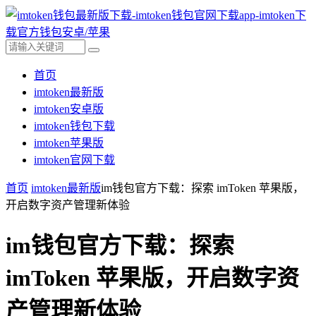
首页
imtoken最新版
imtoken安卓版
imtoken钱包下载
imtoken苹果版
imtoken官网下载
首页
imtoken最新版
im钱包官方下载：探索 imToken 苹果版，
开启数字资产管理新体验
im钱包官方下载：探索
imToken 苹果版，开启数字资
产管理新体验