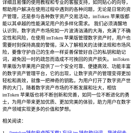
详细且易懂的使用教程和专业的客服支持，如同贴心的向导，
帮助用户解决在使用过程中遇到的各种问题，无论是日常的资
产管理，还是参与各种数字资产交易活动，imToken 苹果版都
能以其卓越的性能满足用户的多样化需求。 我们必须清醒地
认识到，数字资产市场宛如一片波涛汹涌的大海，充满了不确
定性和风险，在使用 imToken 苹果版管理数字资产时，用户也
需要时刻保持高度的警惕，深入了解相关的法律法规和市场风
险，要像守护自己的生命一样妥善保管好自己的私钥和助记
词，避免因一时的疏忽而造成不可挽回的资产损失。 imToken
苹果版为苹果用户提供了一个安全可靠、便捷高效、功能丰富
的数字资产管理平台，它的出现，让数字资产的管理变得更加
轻松和高效，就像一把神奇的钥匙，为用户打开了数字资产世
界的大门，随着数字资产市场的不断发展和壮大，相信
imToken 苹果版也将不断创新和完善，如同一位不断进化的勇
士，为用户带来更加优质、更加完美的体验，助力用户在数字
资产领域实现更多的价值和梦想。
相关阅读：
1、
[imtoken钱包安卓版下载]-忘记 im 钱包助记词，我该何去