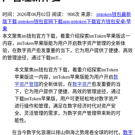
时间：2026年06月02日
阅读：
908
次
来源：
imtoken钱包最新
版下载-imtoken钱包官网下载app-imtoken下载官方钱包安卓/苹
果
本文聚焦im钱包官方下载，着重介绍探索imToken苹果版这一
内容，imToken苹果版能为用户开启数字资产管理的全新体
验，在数字资产愈发重要的当下，它为用户提供了便捷、高效
的管理途径，通过下载imT...
本文聚焦im钱包官方下载，着重介绍探索imToken
苹果版这一内容，imToken苹果版能为用户开启
数
字资产管理
的全新体验，在
数字资产
愈发重要的当
下，它为用户提供了便捷、高效的管理途径，通过
下载imToken苹果版，用户可更轻松地对数字资产
进行操作和管理，满足在数字经济时代对资产安
全、灵活管理的需求，为数字资产管理带来新的可
能性。
在当今数字化浪潮以排山倒海之势席卷全球的时代，
数字